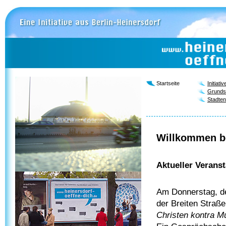
Startseite
Initiativ
Grunds
Stadten
Willkommen be
Aktueller Verans
Am Donnerstag, dem
der Breiten Straß
Christen kontra 