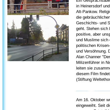
Ein Gesprächsabe
in Heinersdorf un
Alt-Pankow. Relig
die gebräuchlichen
Geschichts- und S
geht. Stehen sich 
positive, aber un
und Muslime sich o
politischen Krisen
und Versöhnung. D
Alan Channer "Der
Milizenführer in 
leiten sie zusamm
diesem Film finde
(Stiftung Weltetho
Am 16. Oktober w
eingeweiht. Seit 