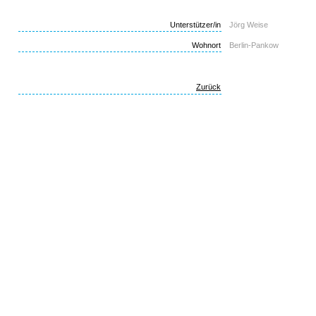
Unterstützer/in
Jörg Weise
Wohnort
Berlin-Pankow
Zurück