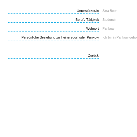
Unterstützer/in
Sina Beer
Beruf / Tätigkeit
Studentin
Wohnort
Pankow
Persönliche Beziehung zu Heinersdorf oder Pankow
Ich bin in Pankow gebo
Zurück