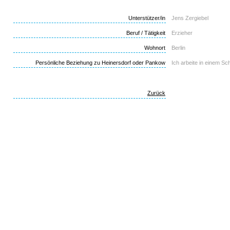
Unterstützer/in
Jens Zergiebel
Beruf / Tätigkeit
Erzieher
Wohnort
Berlin
Persönliche Beziehung zu Heinersdorf oder Pankow
Ich arbeite in einem S
Zurück