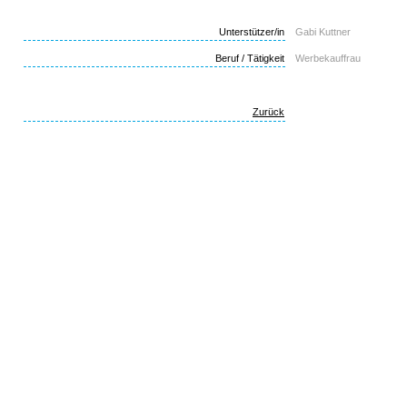
Unterstützer/in
Gabi Kuttner
Beruf / Tätigkeit
Werbekauffrau
Zurück