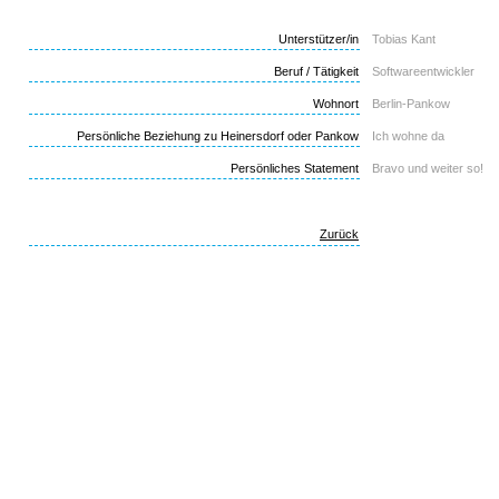
Unterstützer/in
Tobias Kant
Beruf / Tätigkeit
Softwareentwickler
Wohnort
Berlin-Pankow
Persönliche Beziehung zu Heinersdorf oder Pankow
Ich wohne da
Persönliches Statement
Bravo und weiter so!
Zurück