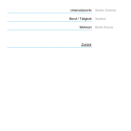
Unterstützer/in
Stefan Driemel
Beruf / Tätigkeit
Student
Wohnort
Berlin-Karow
Zurück