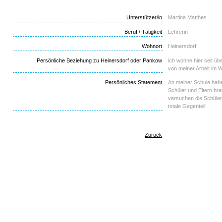
Unterstützer/in
Martina Matthes
Beruf / Tätigkeit
Lehrerin
Wohnort
Heinersdorf
Persönliche Beziehung zu Heinersdorf oder Pankow
ich wohne hier seit ü
von meiner Arbeit im 
Persönliches Statement
An meiner Schule habe
Schüler und Eltern br
versuchen die Schüler 
totale Gegenteil!
Zurück